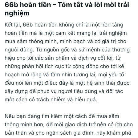
66b hoàn tiền – Tóm tắt và lời mời trải
nghiệm
Kết lại, 66b hoàn tiền không chỉ là một nền tảng
hoàn tiền mà là một cam kết mang lại trải nghiệm
mua sắm thông minh, minh bạch và có giá trị cho
người dùng. Từ nguồn gốc và sứ mệnh của thương
hiệu cho tới các sản phẩm và dịch vụ cốt lõi, từ
những phản hồi tích cực từ cộng đồng cho tới kế
hoạch mở rộng và tầm nhìn tương lai, mọi yếu tố
đều nói lên một điều: đây là một hệ sinh thái được
xây dựng để phục vụ người tiêu dùng và đối tác
một cách có trách nhiệm và hiệu quả.
Nếu bạn đang tìm kiếm một cách để mua sắm
thông minh hơn, để mỗi giao dịch trở nên có ích cho
bản thân và cho ngân sách gia đình, hãy khám phá