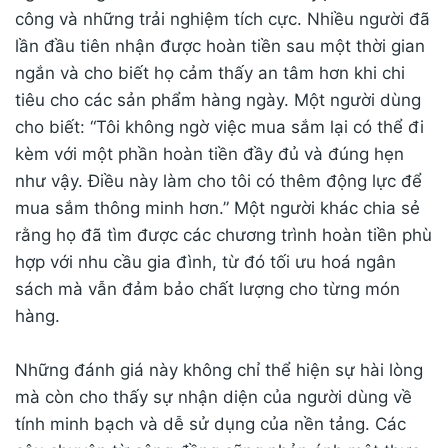
công và những trải nghiệm tích cực. Nhiều người đã
lần đầu tiên nhận được hoàn tiền sau một thời gian
ngắn và cho biết họ cảm thấy an tâm hơn khi chi
tiêu cho các sản phẩm hàng ngày. Một người dùng
cho biết: “Tôi không ngờ việc mua sắm lại có thể đi
kèm với một phần hoàn tiền đầy đủ và đúng hẹn
như vậy. Điều này làm cho tôi có thêm động lực để
mua sắm thông minh hơn.” Một người khác chia sẻ
rằng họ đã tìm được các chương trình hoàn tiền phù
hợp với nhu cầu gia đình, từ đó tối ưu hoá ngân
sách mà vẫn đảm bảo chất lượng cho từng món
hàng.
Những đánh giá này không chỉ thể hiện sự hài lòng
mà còn cho thấy sự nhận diện của người dùng về
tính minh bạch và dễ sử dụng của nền tảng. Các