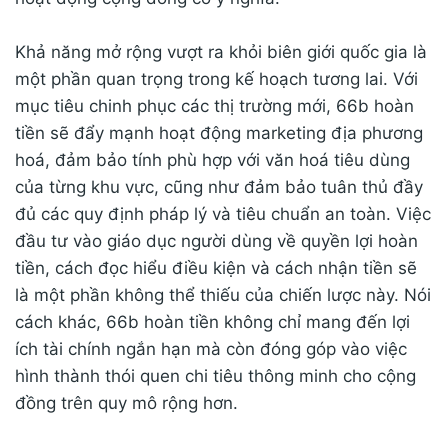
Khả năng mở rộng vượt ra khỏi biên giới quốc gia là
một phần quan trọng trong kế hoạch tương lai. Với
mục tiêu chinh phục các thị trường mới, 66b hoàn
tiền sẽ đẩy mạnh hoạt động marketing địa phương
hoá, đảm bảo tính phù hợp với văn hoá tiêu dùng
của từng khu vực, cũng như đảm bảo tuân thủ đầy
đủ các quy định pháp lý và tiêu chuẩn an toàn. Việc
đầu tư vào giáo dục người dùng về quyền lợi hoàn
tiền, cách đọc hiểu điều kiện và cách nhận tiền sẽ
là một phần không thể thiếu của chiến lược này. Nói
cách khác, 66b hoàn tiền không chỉ mang đến lợi
ích tài chính ngắn hạn mà còn đóng góp vào việc
hình thành thói quen chi tiêu thông minh cho cộng
đồng trên quy mô rộng hơn.