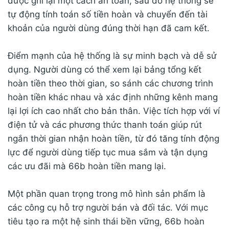
được ghi lại một cách an toàn, sau đó hệ thống sẽ
tự động tính toán số tiền hoàn và chuyển đến tài
khoản của người dùng đúng thời hạn đã cam kết.
Điểm mạnh của hệ thống là sự minh bạch và dễ sử
dụng. Người dùng có thể xem lại bảng tổng kết
hoàn tiền theo thời gian, so sánh các chương trình
hoàn tiền khác nhau và xác định những kênh mang
lại lợi ích cao nhất cho bản thân. Việc tích hợp với ví
điện tử và các phương thức thanh toán giúp rút
ngắn thời gian nhận hoàn tiền, từ đó tăng tính động
lực để người dùng tiếp tục mua sắm và tận dụng
các ưu đãi mà 66b hoàn tiền mang lại.
Một phần quan trọng trong mô hình sản phẩm là
các công cụ hỗ trợ người bán và đối tác. Với mục
tiêu tạo ra một hệ sinh thái bền vững, 66b hoàn