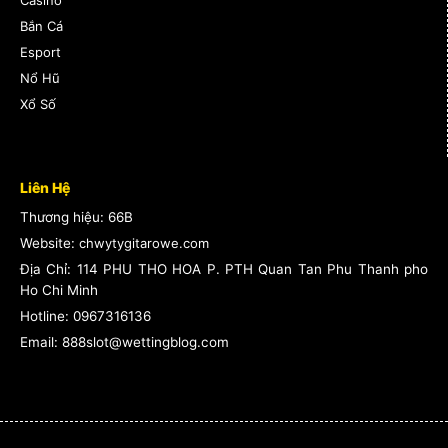
Bắn Cá
Esport
Nổ Hũ
Xổ Số
Liên Hệ
Thương hiệu: 66B
Website:
chwytygitarowe.com
Địa Chỉ:
114 PHU THO HOA P. PTH Quan Tan Phu Thanh pho
Ho Chi Minh
Hotline:
0967316136
Email: 888slot@wettingblog.com