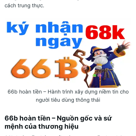
cách trung thực.
66b hoàn tiền – Hành trình xây dựng niềm tin cho
người tiêu dùng thông thái
66b hoàn tiền – Nguồn gốc và sứ
mệnh của thương hiệu