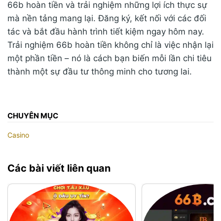
66b hoàn tiền và trải nghiệm những lợi ích thực sự
mà nền tảng mang lại. Đăng ký, kết nối với các đối
tác và bắt đầu hành trình tiết kiệm ngay hôm nay.
Trải nghiệm 66b hoàn tiền không chỉ là việc nhận lại
một phần tiền – nó là cách bạn biến mỗi lần chi tiêu
thành một sự đầu tư thông minh cho tương lai.
CHUYÊN MỤC
Casino
Các bài viết liên quan