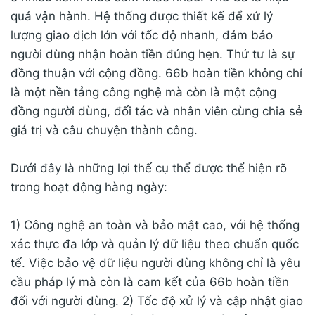
quả vận hành. Hệ thống được thiết kế để xử lý
lượng giao dịch lớn với tốc độ nhanh, đảm bảo
người dùng nhận hoàn tiền đúng hẹn. Thứ tư là sự
đồng thuận với cộng đồng. 66b hoàn tiền không chỉ
là một nền tảng công nghệ mà còn là một cộng
đồng người dùng, đối tác và nhân viên cùng chia sẻ
giá trị và câu chuyện thành công.
Dưới đây là những lợi thế cụ thể được thể hiện rõ
trong hoạt động hàng ngày:
1) Công nghệ an toàn và bảo mật cao, với hệ thống
xác thực đa lớp và quản lý dữ liệu theo chuẩn quốc
tế. Việc bảo vệ dữ liệu người dùng không chỉ là yêu
cầu pháp lý mà còn là cam kết của 66b hoàn tiền
đối với người dùng. 2) Tốc độ xử lý và cập nhật giao