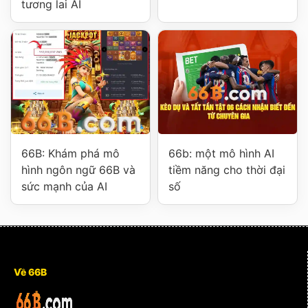
tương lai AI
Tổng quan về chính sách bảo mật và a
66B: Khám phá mô
66b: một mô hình AI
hình ngôn ngữ 66B và
tiềm năng cho thời đại
sức mạnh của AI
số
Mục Lục Nội Dung
1. Phạm vi và Cam kết chung
2. Các loại dữ liệu chúng tôi thu thập
3. Chính sách về Cookies và Công nghệ
Về 66B
theo dõi
4. Mục đích sử dụng thông tin