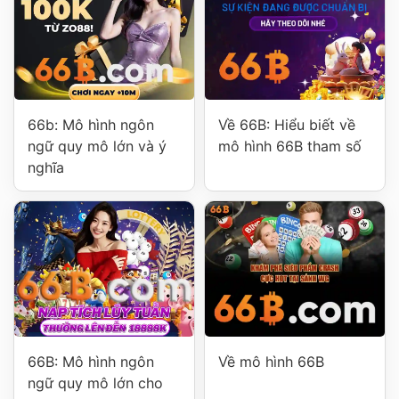
nhất.
66b: Mô hình ngôn
Về 66B: Hiểu biết về
ngữ quy mô lớn và ý
mô hình 66B tham số
nghĩa
66B: Mô hình ngôn
Về mô hình 66B
ngữ quy mô lớn cho