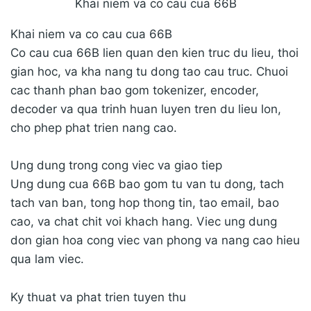
Khai niem va co cau cua 66B
Khai niem va co cau cua 66B
Co cau cua 66B lien quan den kien truc du lieu, thoi
gian hoc, va kha nang tu dong tao cau truc. Chuoi
cac thanh phan bao gom tokenizer, encoder,
decoder va qua trinh huan luyen tren du lieu lon,
cho phep phat trien nang cao.
Ung dung trong cong viec va giao tiep
Ung dung cua 66B bao gom tu van tu dong, tach
tach van ban, tong hop thong tin, tao email, bao
cao, va chat chit voi khach hang. Viec ung dung
don gian hoa cong viec van phong va nang cao hieu
qua lam viec.
Ky thuat va phat trien tuyen thu