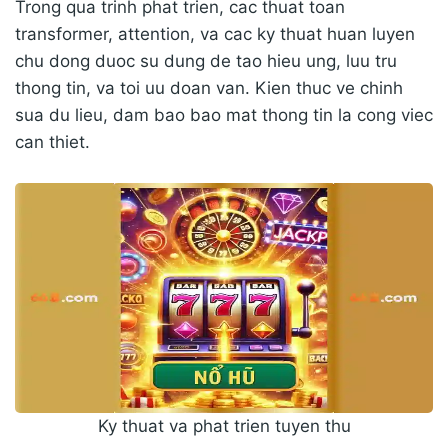
Trong qua trinh phat trien, cac thuat toan
transformer, attention, va cac ky thuat huan luyen
chu dong duoc su dung de tao hieu ung, luu tru
thong tin, va toi uu doan van. Kien thuc ve chinh
sua du lieu, dam bao bao mat thong tin la cong viec
can thiet.
Ky thuat va phat trien tuyen thu