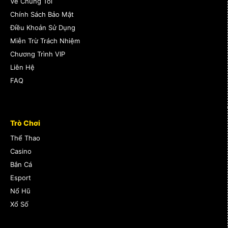
Về Chúng Tôi
Chính Sách Bảo Mật
Điều Khoản Sử Dụng
Miễn Trừ Trách Nhiệm
Chương Trình VIP
Liên Hệ
FAQ
Trò Chơi
Thể Thao
Casino
Bắn Cá
Esport
Nổ Hũ
Xổ Số