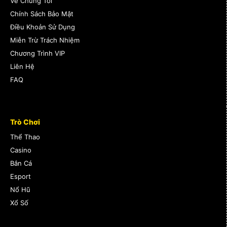
Về Chúng Tôi
Chính Sách Bảo Mật
Điều Khoản Sử Dụng
Miễn Trừ Trách Nhiệm
Chương Trình VIP
Liên Hệ
FAQ
Trò Chơi
Thể Thao
Casino
Bắn Cá
Esport
Nổ Hũ
Xổ Số