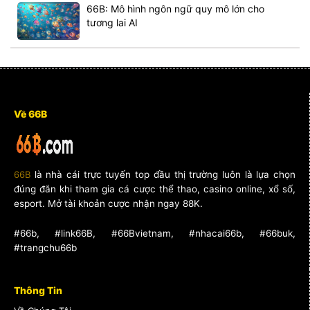
66B: Mô hình ngôn ngữ quy mô lớn cho
tương lai AI
Về 66B
66B
là nhà cái trực tuyến top đầu thị trường luôn là lựa chọn
đúng đắn khi tham gia cá cược thể thao, casino online, xổ số,
esport. Mở tài khoản cược nhận ngay 88K.
#66b, #link66B, #66Bvietnam, #nhacai66b, #66buk,
#trangchu66b
Thông Tin