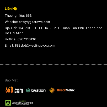
Liên Hệ
Thương hiệu: 66B
Website:
chwytygitarowe.com
Địa Chỉ:
114 PHU THO HOA P. PTH Quan Tan Phu Thanh pho
Ho Chi Minh
Hotline:
0967316136
Email: 888slot@wettingblog.com
Bảo Mật: