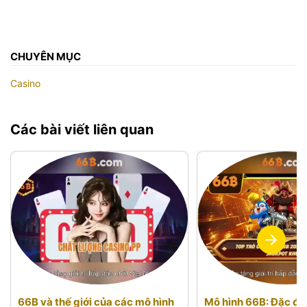
CHUYÊN MỤC
Casino
Các bài viết liên quan
66B và thế giới của các mô hình
Mô hình 66B: Đặc đi