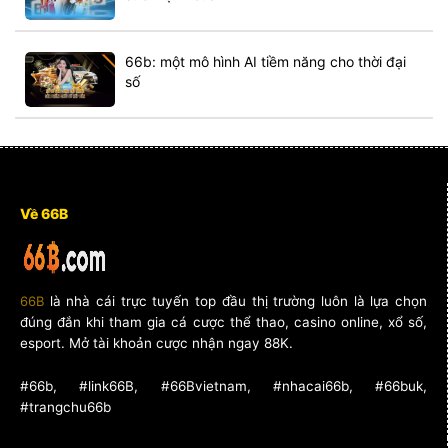
66b: một mô hình AI tiềm năng cho thời đại
số
Về 66B
66B
là nhà cái trực tuyến top đầu thị trường luôn là lựa chọn
đúng đắn khi tham gia cá cược thể thao, casino online, xổ số,
esport. Mở tài khoản cược nhận ngay 88K.
#66b, #link66B, #66Bvietnam, #nhacai66b, #66buk,
#trangchu66b