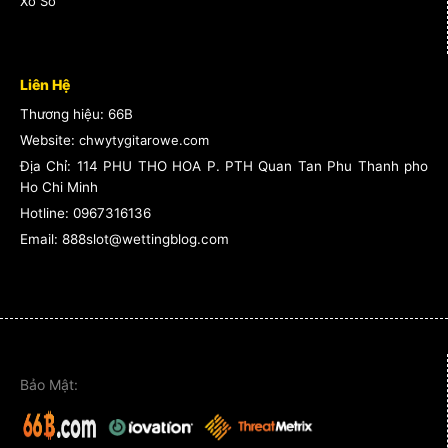
Xổ Số
Liên Hệ
Thương hiệu: 66B
Website:
chwytygitarowe.com
Địa Chỉ:
114 PHU THO HOA P. PTH Quan Tan Phu Thanh pho
Ho Chi Minh
Hotline:
0967316136
Email: 888slot@wettingblog.com
Bảo Mật: