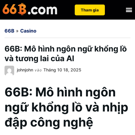
Nhảy
Tìm
Tham gia
đến
kiếm
nội
cho:
66B
»
Casino
dung
66B: Mô hình ngôn ngữ khổng lồ
và tương lai của AI
johnjohn
Tháng 10 18, 2025
vào
66B: Mô hình ngôn
ngữ khổng lồ và nhịp
đập công nghệ