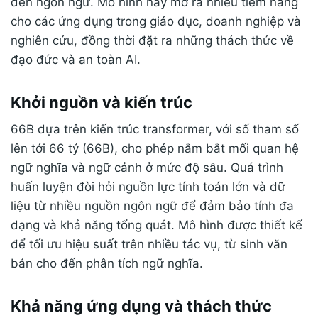
đến ngôn ngữ. Mô hình này mở ra nhiều tiềm năng
cho các ứng dụng trong giáo dục, doanh nghiệp và
nghiên cứu, đồng thời đặt ra những thách thức về
đạo đức và an toàn AI.
Khởi nguồn và kiến trúc
66B dựa trên kiến trúc transformer, với số tham số
lên tới 66 tỷ (66B), cho phép nắm bắt mối quan hệ
ngữ nghĩa và ngữ cảnh ở mức độ sâu. Quá trình
huấn luyện đòi hỏi nguồn lực tính toán lớn và dữ
liệu từ nhiều nguồn ngôn ngữ để đảm bảo tính đa
dạng và khả năng tổng quát. Mô hình được thiết kế
để tối ưu hiệu suất trên nhiều tác vụ, từ sinh văn
bản cho đến phân tích ngữ nghĩa.
Khả năng ứng dụng và thách thức