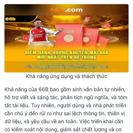
Khả năng ứng dụng và thách thức
Khả năng của 66B bao gồm sinh văn bản tự nhiên,
hỗ trợ viết và sáng tác, phân tích ngữ nghĩa, và tóm
tắt tài liệu. Tuy nhiên, người dùng và nhà phát triển
cần chú ý đến rủi ro như sai lệch thông tin, thiên vị
dữ liệu, và yêu cầu về an toàn. Việc triển khai cần
có kiểm soát nội dung, giám sát chất lượng và cơ