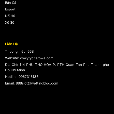
Bắn Cá
Esport
Nổ Hũ
Xổ Số
Liên Hệ
Thương hiệu: 66B
Website:
chwytygitarowe.com
Địa Chỉ:
114 PHU THO HOA P. PTH Quan Tan Phu Thanh pho
Ho Chi Minh
Hotline:
0967316136
Email: 888slot@wettingblog.com