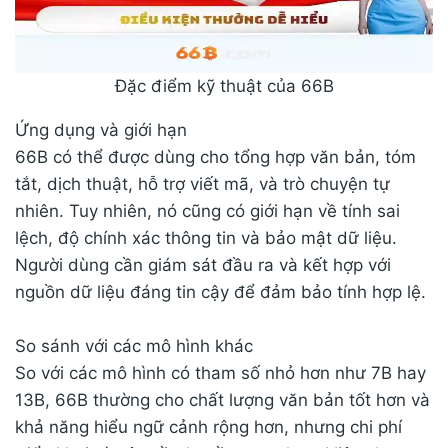
Đặc điểm kỹ thuật của 66B
Ứng dụng và giới hạn
66B có thể được dùng cho tổng hợp văn bản, tóm
tắt, dịch thuật, hỗ trợ viết mã, và trò chuyện tự
nhiên. Tuy nhiên, nó cũng có giới hạn về tính sai
lệch, độ chính xác thông tin và bảo mật dữ liệu.
Người dùng cần giám sát đầu ra và kết hợp với
nguồn dữ liệu đáng tin cậy để đảm bảo tính hợp lệ.
So sánh với các mô hình khác
So với các mô hình có tham số nhỏ hơn như 7B hay
13B, 66B thường cho chất lượng văn bản tốt hơn và
khả năng hiểu ngữ cảnh rộng hơn, nhưng chi phí