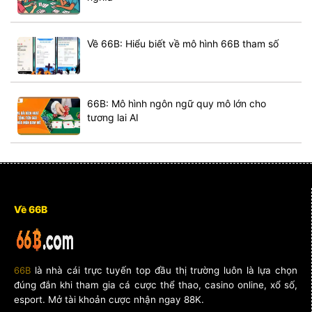
Về 66B: Hiểu biết về mô hình 66B tham số
66B: Mô hình ngôn ngữ quy mô lớn cho
tương lai AI
Về 66B
66B
là nhà cái trực tuyến top đầu thị trường luôn là lựa chọn
đúng đắn khi tham gia cá cược thể thao, casino online, xổ số,
esport. Mở tài khoản cược nhận ngay 88K.