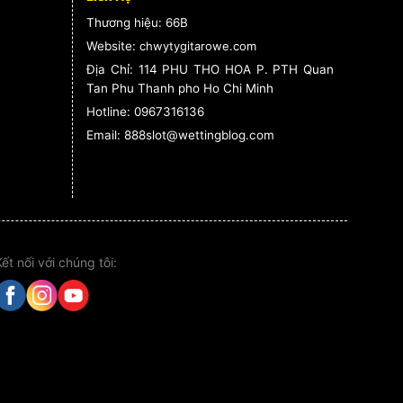
Thương hiệu: 66B
Website:
chwytygitarowe.com
Địa Chỉ:
114 PHU THO HOA P. PTH Quan
Tan Phu Thanh pho Ho Chi Minh
Hotline:
0967316136
Email: 888slot@wettingblog.com
ết nối với chúng tôi: