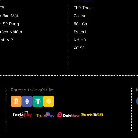
Tôi
Thể Thao
h Bảo Mật
Casino
n Sử Dụng
Bắn Cá
Trách Nhiệm
Esport
ình VIP
Nổ Hũ
Xổ Số
Phương thức gửi tiền:
K