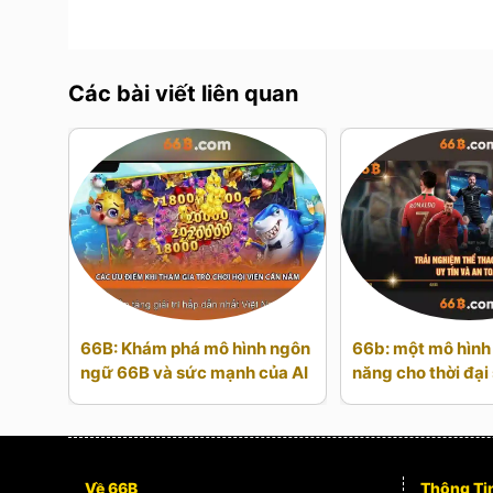
Các bài viết liên quan
66B: Khám phá mô hình ngôn
66b: một mô hình 
ngữ 66B và sức mạnh của AI
năng cho thời đại
Về 66B
Thông Ti