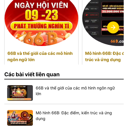
66B và thế giới của các mô hình
Mô hình 66B: Đặc đi
ngôn ngữ lớn
trúc và ứng dụng
Các bài viết liên quan
66B và thế giới của các mô hình ngôn ngữ
lớn
Mô hình 66B: Đặc điểm, kiến trúc và ứng
dụng