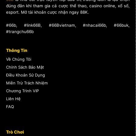
đúng đắn khi tham gia cá cược thể thao, casino online, xổ số,
esport. Mở tài khoản cược nhận ngay 88K.
#66b, #link66B, #66Bvietnam, #nhacai66b, #66buk,
#trangchu66b
Thông Tin
Về Chúng Tôi
Chính Sách Bảo Mật
Điều Khoản Sử Dụng
Miễn Trừ Trách Nhiệm
Chương Trình VIP
Liên Hệ
FAQ
Trò Chơi