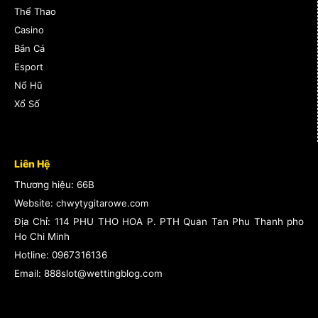
Thể Thao
Casino
Bắn Cá
Esport
Nổ Hũ
Xổ Số
Liên Hệ
Thương hiệu: 66B
Website:
chwytygitarowe.com
Địa Chỉ:
114 PHU THO HOA P. PTH Quan Tan Phu Thanh pho
Ho Chi Minh
Hotline:
0967316136
Email: 888slot@wettingblog.com