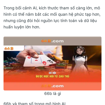
Trong bối cảnh AI, kích thước tham số càng lớn, mô
hình có thể nắm bắt các mối quan hệ phức tạp hơn,
nhưng cũng đòi hỏi nguồn lực tính toán và dữ liệu
huấn luyện lớn hơn.
66b là gì
66b và tham số trong mô hình AI