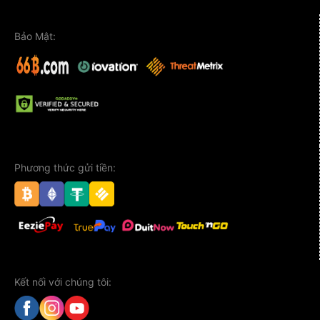
Bảo Mật:
Phương thức gửi tiền:
Kết nối với chúng tôi: