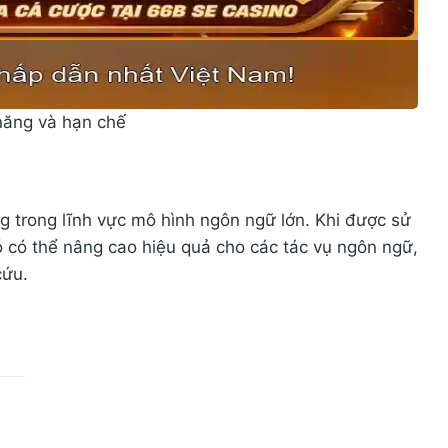
năng và hạn chế
g trong lĩnh vực mô hình ngôn ngữ lớn. Khi được sử
 có thể nâng cao hiệu quả cho các tác vụ ngôn ngữ,
cứu.