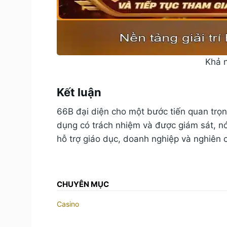
Khả 
Kết luận
66B đại diện cho một bước tiến quan trọn
dụng có trách nhiệm và được giám sát, nó
hỗ trợ giáo dục, doanh nghiệp và nghiên 
CHUYÊN MỤC
Casino