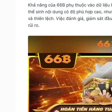
Khả năng của 66B phụ thuộc vào dữ liệu h
thể sinh nội dung có độ phù hợp cao, nhưn
và thiên lệch. Việc đánh giá, giám sát đầu
rủi ro.