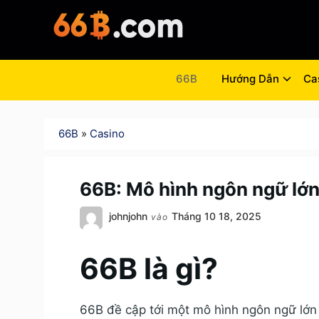
Nhảy
Tìm
đến
kiếm
nội
cho:
dung
66B
Hướng Dẫn
Ca
66B
»
Casino
66B: Mô hình ngôn ngữ lớn
johnjohn
Tháng 10 18, 2025
vào
66B là gì?
66B đề cập tới một mô hình ngôn ngữ lớn 