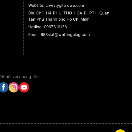
Website:
chwytygitarowe.com
Địa Chỉ:
114 PHU THO HOA P. PTH Quan
Tan Phu Thanh pho Ho Chi Minh
Hotline:
0967316136
Email: 888slot@wettingblog.com
ết nối với chúng tôi: