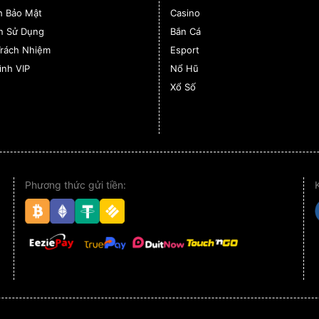
h Bảo Mật
Casino
n Sử Dụng
Bắn Cá
Trách Nhiệm
Esport
ình VIP
Nổ Hũ
Xổ Số
Phương thức gửi tiền:
K