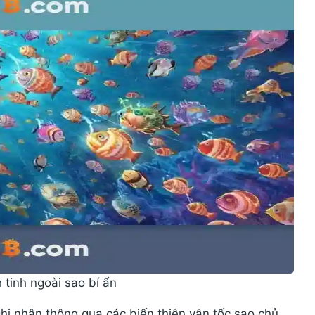
tinh ngoài sao bí ẩn
hi nhận thông qua các biến thiên vận tốc sao chủ