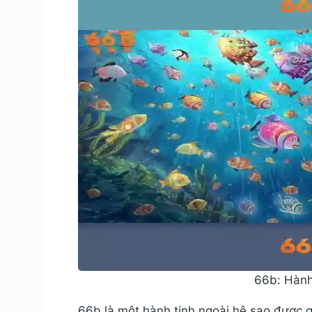
66b: Hành 
66b là một hành tinh ngoài hệ sao được g