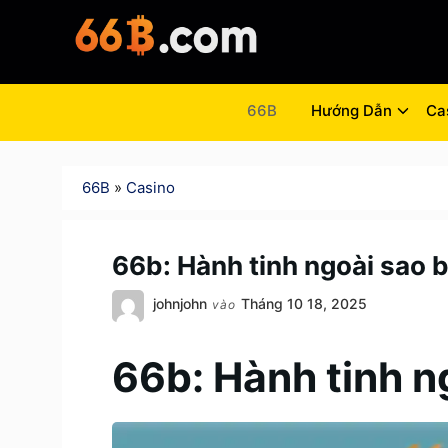
Nhảy
Tìm
đến
kiếm
nội
cho:
dung
66B
Hướng Dẫn
Ca
66B
»
Casino
66b: Hành tinh ngoài sao b
johnjohn
Tháng 10 18, 2025
vào
66b: Hành tinh n