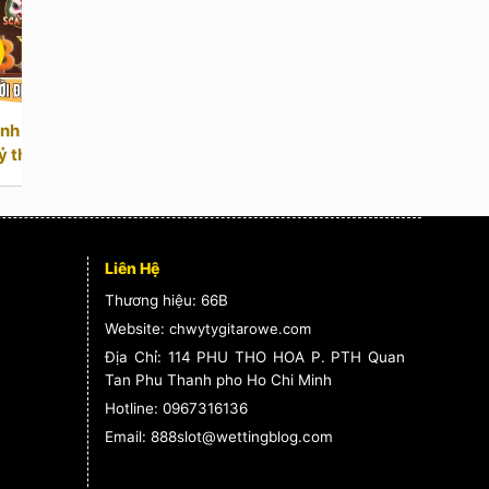
ình ngôn ngữ quy
66b là gì và vai trò của nó
66B:
tỷ tham số
trong công nghệ AI
với 
Liên Hệ
Thương hiệu: 66B
Website:
chwytygitarowe.com
Địa Chỉ:
114 PHU THO HOA P. PTH Quan
Tan Phu Thanh pho Ho Chi Minh
Hotline:
0967316136
Email: 888slot@wettingblog.com