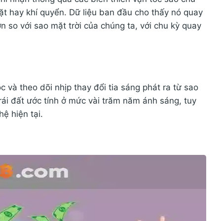
ặt hay khí quyển. Dữ liệu ban đầu cho thấy nó quay
 so với sao mặt trời của chúng ta, với chu kỳ quay
 và theo dõi nhịp thay đổi tia sáng phát ra từ sao
ái đất ước tính ở mức vài trăm năm ánh sáng, tuy
ệ hiện tại.