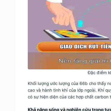
Đặc điểm kh
Khối lượng ước lượng của 66b cho thấy nó
cao và hành tinh khí của lớp ngoài. Khí q
có sự hiện diện của các hợp chất carbon t
Khả năng sống và nghiên cứu trong tươ