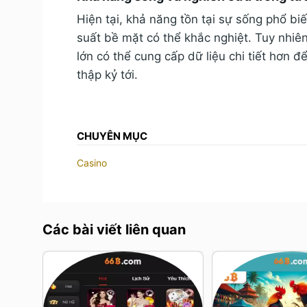
Hiện tại, khả năng tồn tại sự sống phổ bi
suất bề mặt có thể khắc nghiệt. Tuy nhiê
lớn có thể cung cấp dữ liệu chi tiết hơn 
thập kỷ tới.
CHUYÊN MỤC
Casino
Các bài viết liên quan