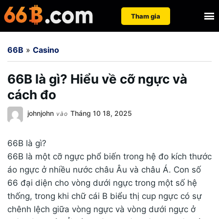
Nhảy
Tìm
Tham gia
đến
kiếm
nội
cho:
66B
»
Casino
dung
66B là gì? Hiểu về cỡ ngực và
cách đo
johnjohn
Tháng 10 18, 2025
vào
66B là gì?
66B là một cỡ ngực phổ biến trong hệ đo kích thước
áo ngực ở nhiều nước châu Âu và châu Á. Con số
66 đại diện cho vòng dưới ngực trong một số hệ
thống, trong khi chữ cái B biểu thị cup ngực có sự
chênh lệch giữa vòng ngực và vòng dưới ngực ở