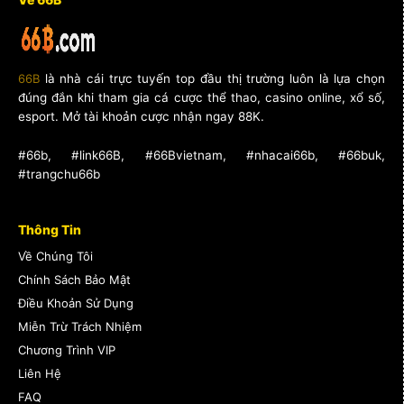
66B
là nhà cái trực tuyến top đầu thị trường luôn là lựa chọn
đúng đắn khi tham gia cá cược thể thao, casino online, xổ số,
esport. Mở tài khoản cược nhận ngay 88K.
#66b, #link66B, #66Bvietnam, #nhacai66b, #66buk,
#trangchu66b
Thông Tin
Về Chúng Tôi
Chính Sách Bảo Mật
Điều Khoản Sử Dụng
Miễn Trừ Trách Nhiệm
Chương Trình VIP
Liên Hệ
FAQ