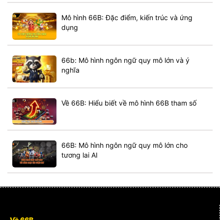
Mô hình 66B: Đặc điểm, kiến trúc và ứng
dụng
66b: Mô hình ngôn ngữ quy mô lớn và ý
nghĩa
Về 66B: Hiểu biết về mô hình 66B tham số
66B: Mô hình ngôn ngữ quy mô lớn cho
tương lai AI
Về 66B