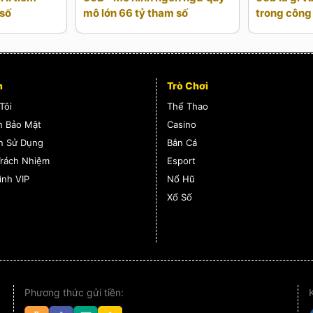
 số
mô lớn 66 tỷ tham số
trong công
n
Trò Chơi
Tôi
Thể Thao
h Bảo Mật
Casino
n Sử Dụng
Bắn Cá
Trách Nhiệm
Esport
ình VIP
Nổ Hũ
Xổ Số
Phương thức gửi tiền:
K