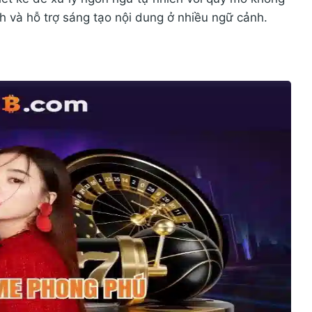
nh và hỗ trợ sáng tạo nội dung ở nhiều ngữ cảnh.