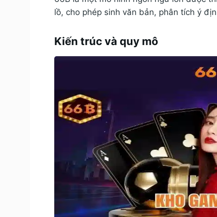
lồ, cho phép sinh văn bản, phân tích ý đị
Kiến trúc và quy mô