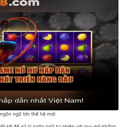
ngôn ngữ lớn thế hệ mới
ết kế để xử lý ngôn ngữ tự nhiên với quy mô khổng