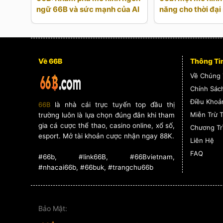
ngữ 66B và sức mạnh của AI
năng cho thời đại
Về 66B
Thông Ti
Về Chúng 
Chính Sác
Điều Khoả
66B
là nhà cái trực tuyến top đầu thị
Miễn Trừ 
trường luôn là lựa chọn đúng đắn khi tham
gia cá cược thể thao, casino online, xổ số,
Chương Tr
esport. Mở tài khoản cược nhận ngay 88K.
Liên Hệ
FAQ
#66b, #link66B, #66Bvietnam,
#nhacai66b, #66buk, #trangchu66b
Bảo Mật: