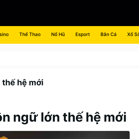
sino
Thể Thao
Nổ Hũ
Esport
Bắn Cá
Xổ S
 thế hệ mới
n ngữ lớn thế hệ mới